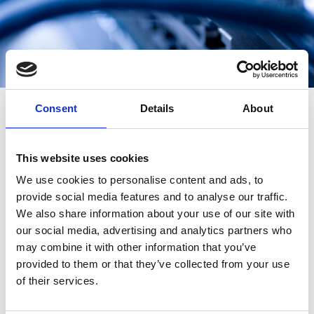
Consent
Details
About
Etusivu
»
Alihankinta IT-lähituki
This website uses cookies
We use cookies to personalise content and ads, to
ICT-lähitukipalvelut usealla
provide social media features and to analyse our traffic.
paikkakunnalla toimiville
We also share information about your use of our site with
our social media, advertising and analytics partners who
yrityksille
may combine it with other information that you’ve
provided to them or that they’ve collected from your use
of their services.
Tarjoamme it-lähitukipalveluita isoille yrityksille, joilla
on toimipisteitä useilla paikkakunnilla. Tällöin