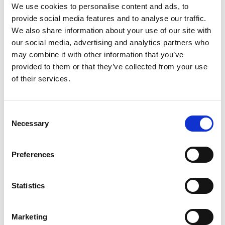
Drive
,
Share Point
tai
Teams
-palveluita, suosittelemme
We use cookies to personalise content and ads, to
sähköpostiksi
Microsoft Outlookia
. Tällöin sähköposti
provide social media features and to analyse our traffic.
sijaitsee Microsofitin pilvipalvelussa. Etuna on, että voi
We also share information about your use of our site with
seurata sähköpostia reaaliajassa puhelimestasi,
our social media, advertising and analytics partners who
pöytäkoneelta tai läppäriltä. Outlookin
may combine it with other information that you’ve
kalenteritoiminnon avulla varaat ja järjestät
provided to them or that they’ve collected from your use
vaivattomasti myös Teams-kokouksia. Lisenssien hinta
of their services.
riippuu 365-palvelun laajuudesta ja käyttäjien
määrästä. Hoidamme puolestasi Outlook-sähköpostiin
tarvittavat Microsoft 365 -lisenssit ja hoidamme
Consent
järjestelmän käyttöönoton, tietoturvan,
Necessary
Selection
roskapostisuodatuksen ja asennukset eri laitteille.
Preferences
Lisäksi asennamme myös Linux-pohjaisia
sähköpostijärjestelmiä.
Statistics
Pienelle yritykselle, joka ei itse järjestä Teams-
kokouksia tai tarvitse edellä mainittuja muita Microsoft
Marketing
365 -palveluita, suosittelemme edullisempaa