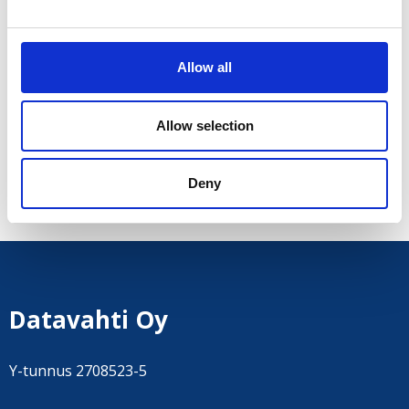
vaihtoehtoa, jossa Outlook-sähköposti toimii esim.
Louhen
palvelimen kautta. Tällöin yritys säästää
pilvipalvelusta syntyvät kuukausittaiset,
Allow all
käyttäjäkohtaiset lisenssimaksut. Myös tässä
vaihtoehdossa hoidamme sähköpostisi
toimintakuntoon eri laitteille.
Allow selection
Ota yhteyttä
, laitetaan yrityksesi sähköpostiasiat
Deny
kuntoon!
Datavahti Oy
Y-tunnus 2708523-5