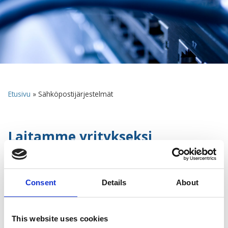
Etusivu
»
Sähköpostijärjestelmät
Laitamme yritykseksi
sähköpostit pelittämään
Consent
Details
About
Yritykselle toimiva ja turvallinen sähköpostijärjestelmä
on edelleen yksi tärkeimmistä viestintäkanavista. Jos
yritys tarvitsee
Microsoftin 365
-järjestelmän,
One
This website uses cookies